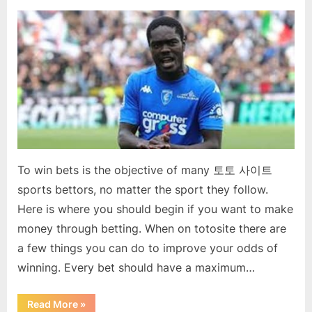
on
To win bets is the objective of many 토토 사이트
sports bettors, no matter the sport they follow.
Here is where you should begin if you want to make
money through betting. When on totosite there are
a few things you can do to improve your odds of
winning. Every bet should have a maximum…
“for
Read More
»