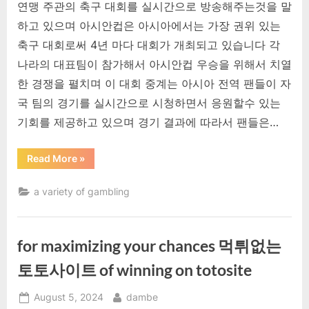
연맹 주관의 축구 대회를 실시간으로 방송해주는것을 말
하고 있으며 아시안컵은 아시아에서는 가장 권위 있는
축구 대회로써 4년 마다 대회가 개최되고 있습니다 각
나라의 대표팀이 참가해서 아시안컵 우승을 위해서 치열
한 경쟁을 펼치며 이 대회 중계는 아시아 전역 팬들이 자
국 팀의 경기를 실시간으로 시청하면서 응원할수 있는
기회를 제공하고 있으며 경기 결과에 따라서 팬들은…
“실
Read More
»
시
간
아
a variety of gambling
시
안
컵
볼
수
for maximizing your chances 먹튀없는
있
는
곳”
토토사이트 of winning on totosite
Posted
By
August 5, 2024
dambe