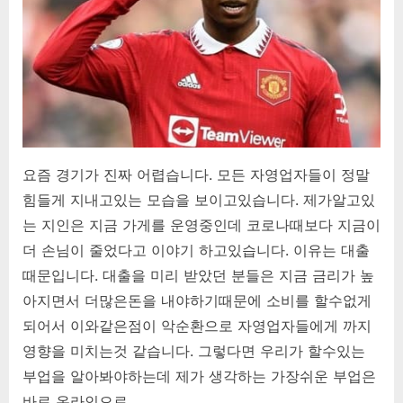
요즘 경기가 진짜 어렵습니다. 모든 자영업자들이 정말
힘들게 지내고있는 모습을 보이고있습니다. 제가알고있
는 지인은 지금 가게를 운영중인데 코로나때보다 지금이
더 손님이 줄었다고 이야기 하고있습니다. 이유는 대출
때문입니다. 대출을 미리 받았던 분들은 지금 금리가 높
아지면서 더많은돈을 내야하기때문에 소비를 할수없게
되어서 이와같은점이 악순환으로 자영업자들에게 까지
영향을 미치는것 같습니다. 그렇다면 우리가 할수있는
부업을 알아봐야하는데 제가 생각하는 가장쉬운 부업은
바로 온라인으로…