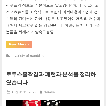
선수들의 정보도 기본적으로 알고있어야합니다. 그리고
스포츠뉴스를 계속적으로 보면서 이적내용이라던데 선
수들의 컨디션에 관한 내용도 알고있어야 게임의 변수에
대해서 체크할수 있는 것같습니다. 이런것들이 머리아픈
분들을 위해서 가상축구검증…
“미
Read More
»
니
게
임
a variety of gambling
가
상
축
구
검
로투스홀짝결과 패턴과 분석을 정리하
증
정
보
였습니다
한
번
에
Posted
By
August 11, 2022
dambe
파
악
on
하
기”