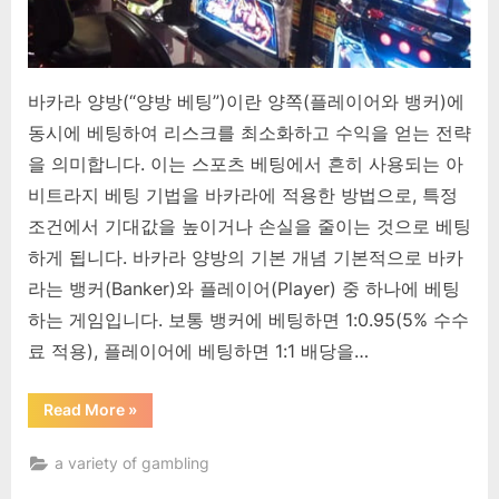
바카라 양방(“양방 베팅”)이란 양쪽(플레이어와 뱅커)에
동시에 베팅하여 리스크를 최소화하고 수익을 얻는 전략
을 의미합니다. 이는 스포츠 베팅에서 흔히 사용되는 아
비트라지 베팅 기법을 바카라에 적용한 방법으로, 특정
조건에서 기대값을 높이거나 손실을 줄이는 것으로 베팅
하게 됩니다. 바카라 양방의 기본 개념 기본적으로 바카
라는 뱅커(Banker)와 플레이어(Player) 중 하나에 베팅
하는 게임입니다. 보통 뱅커에 베팅하면 1:0.95(5% 수수
료 적용), 플레이어에 베팅하면 1:1 배당을…
“바
Read More
»
카
라
사
a variety of gambling
이
트