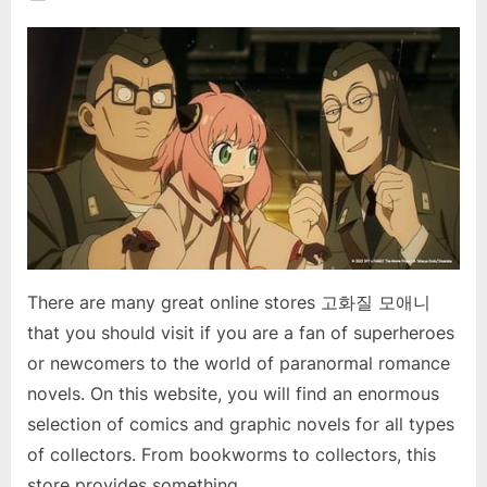
엇
on
일
까”
There are many great online stores 고화질 모애니
that you should visit if you are a fan of superheroes
or newcomers to the world of paranormal romance
novels. On this website, you will find an enormous
selection of comics and graphic novels for all types
of collectors. From bookworms to collectors, this
store provides something…