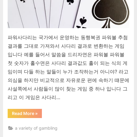
파워사다리는 국가에서 운영하는 동행복권 파워볼 추첨
결과를 그대로 가져와서 사다리 결과로 변환하는 게임
입니다 예를 들어서 말씀을 드리자면은 파워볼 파워볼
첫 숫자가 홀수면은 사다리 결과값도 홀이 되는 식의 게
임이며 다들 하는 말들이 누가 조작하는거 아니야? 라고
의심을 하지만 비교적으로 자유로운 편에 속하기 떄문에
사설쪽에서 사람들이 많이 찾는 게임 중 하나 입니다 그
리고 이 게임은 사다리…
“파
Read More
»
워
사
다
a variety of gambling
리
의