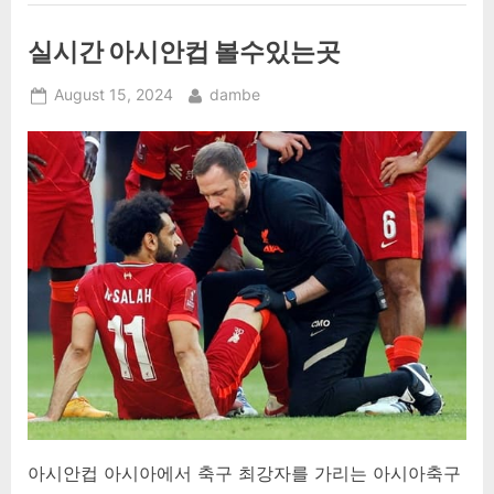
추
천:
승
실시간 아시안컵 볼수있는곳
률
을
높
Posted
By
이
August 15, 2024
dambe
는
on
베
팅
전
략
의
완
벽
한
가
이
드”
아시안컵 아시아에서 축구 최강자를 가리는 아시아축구